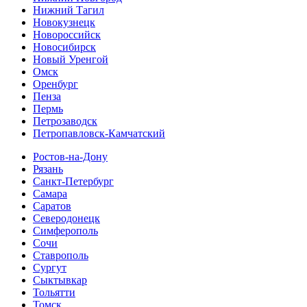
Нижний Тагил
Новокузнецк
Новороссийск
Новосибирск
Новый Уренгой
Омск
Оренбург
Пенза
Пермь
Петрозаводск
Петропавловск-Камчатский
Ростов-на-Дону
Рязань
Санкт-Петербург
Самара
Саратов
Северодонецк
Симферополь
Сочи
Ставрополь
Сургут
Сыктывкар
Тольятти
Томск