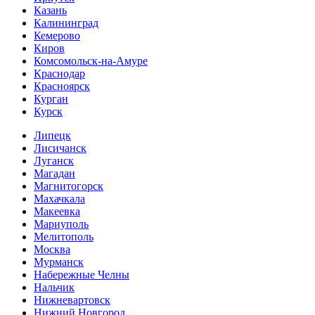
Казань
Калининград
Кемерово
Киров
Комсомольск-на-Амуре
Краснодар
Красноярск
Курган
Курск
Липецк
Лисичанск
Луганск
Магадан
Магнитогорск
Махачкала
Макеевка
Мариуполь
Мелитополь
Москва
Мурманск
Набережные Челны
Нальчик
Нижневартовск
Нижний Новгород