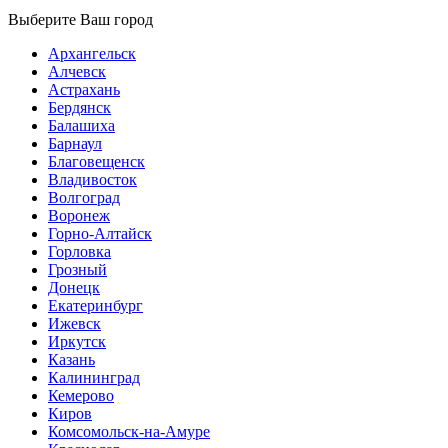
Выберите Ваш город
Архангельск
Алчевск
Астрахань
Бердянск
Балашиха
Барнаул
Благовещенск
Владивосток
Волгоград
Воронеж
Горно-Алтайск
Горловка
Грозный
Донецк
Екатеринбург
Ижевск
Иркутск
Казань
Калининград
Кемерово
Киров
Комсомольск-на-Амуре