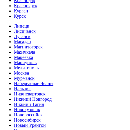
Краснодар
Красноярск
Курган
Курск
Липецк
Лисичанск
Луганск
Магадан
Магнитогорск
Махачкала
Макеевка
Мариуполь
Мелитополь
Москва
Мурманск
Набережные Челны
Нальчик
Нижневартовск
Нижний Новгород
Нижний Тагил
Новокузнецк
Новороссийск
Новосибирск
Новый Уренгой