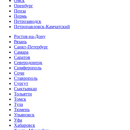
Омск
Оренбург
Пенза
Пермь
Петрозаводск
Петропавловск-Камчатский
Ростов-на-Дону
Рязань
Санкт-Петербург
Самара
Саратов
Северодонецк
Симферополь
Сочи
Ставрополь
Сургут
Сыктывкар
Тольятти
Томск
Тула
Тюмень
Ульяновск
Уфа
Хабаровск