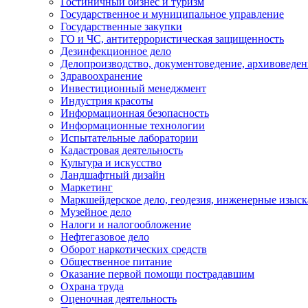
Гостиничный бизнес и туризм
Государственное и муниципальное управление
Государственные закупки
ГО и ЧС, антитеррористическая защищенность
Дезинфекционное дело
Делопроизводство, документоведение, архивоведен
Здравоохранение
Инвестиционный менеджмент
Индустрия красоты
Информационная безопасность
Информационные технологии
Испытательные лаборатории
Кадастровая деятельность
Культура и искусство
Ландшафтный дизайн
Маркетинг
Маркшейдерское дело, геодезия, инженерные изыс
Музейное дело
Налоги и налогообложение
Нефтегазовое дело
Оборот наркотических средств
Общественное питание
Оказание первой помощи пострадавшим
Охрана труда
Оценочная деятельность