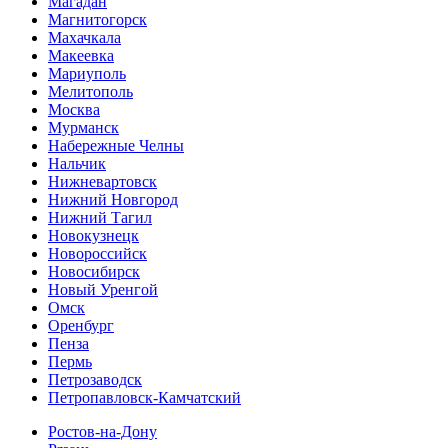
Магадан
Магнитогорск
Махачкала
Макеевка
Мариуполь
Мелитополь
Москва
Мурманск
Набережные Челны
Нальчик
Нижневартовск
Нижний Новгород
Нижний Тагил
Новокузнецк
Новороссийск
Новосибирск
Новый Уренгой
Омск
Оренбург
Пенза
Пермь
Петрозаводск
Петропавловск-Камчатский
Ростов-на-Дону