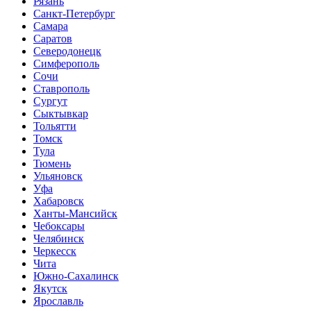
Рязань
Санкт-Петербург
Самара
Саратов
Северодонецк
Симферополь
Сочи
Ставрополь
Сургут
Сыктывкар
Тольятти
Томск
Тула
Тюмень
Ульяновск
Уфа
Хабаровск
Ханты-Мансийск
Чебоксары
Челябинск
Черкесск
Чита
Южно-Сахалинск
Якутск
Ярославль