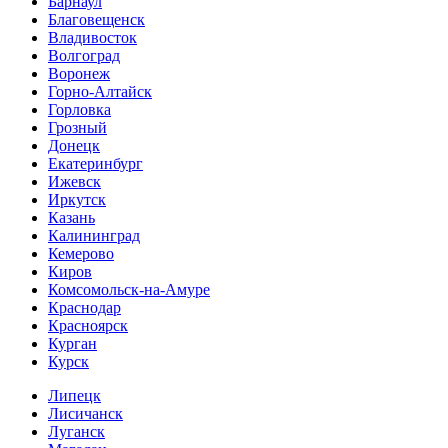
Барнаул
Благовещенск
Владивосток
Волгоград
Воронеж
Горно-Алтайск
Горловка
Грозный
Донецк
Екатеринбург
Ижевск
Иркутск
Казань
Калининград
Кемерово
Киров
Комсомольск-на-Амуре
Краснодар
Красноярск
Курган
Курск
Липецк
Лисичанск
Луганск