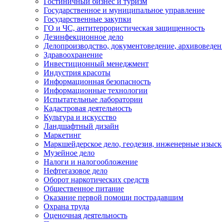
Гостиничный бизнес и туризм
Государственное и муниципальное управление
Государственные закупки
ГО и ЧС, антитеррористическая защищенность
Дезинфекционное дело
Делопроизводство, документоведение, архивоведен
Здравоохранение
Инвестиционный менеджмент
Индустрия красоты
Информационная безопасность
Информационные технологии
Испытательные лаборатории
Кадастровая деятельность
Культура и искусство
Ландшафтный дизайн
Маркетинг
Маркшейдерское дело, геодезия, инженерные изыс
Музейное дело
Налоги и налогообложение
Нефтегазовое дело
Оборот наркотических средств
Общественное питание
Оказание первой помощи пострадавшим
Охрана труда
Оценочная деятельность