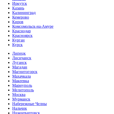
Иркутск
Казань
Калининград
Кемерово
Киров
Комсомольск-на-Амуре
Краснодар
Красноярск
Курган
Курск
Липецк
Лисичанск
Луганск
Магадан
Магнитогорск
Махачкала
Макеевка
Мариуполь
Мелитополь
Москва
Мурманск
Набережные Челны
Нальчик
Нижневартовск