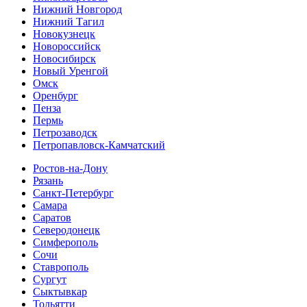
Нижний Новгород
Нижний Тагил
Новокузнецк
Новороссийск
Новосибирск
Новый Уренгой
Омск
Оренбург
Пенза
Пермь
Петрозаводск
Петропавловск-Камчатский
Ростов-на-Дону
Рязань
Санкт-Петербург
Самара
Саратов
Северодонецк
Симферополь
Сочи
Ставрополь
Сургут
Сыктывкар
Тольятти